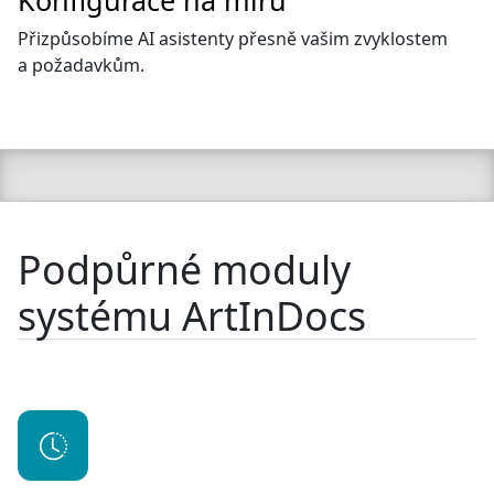
Konfigurace na míru
Přizpůsobíme AI asistenty přesně vašim zvyklostem
a požadavkům.
Podpůrné moduly
systému ArtInDocs