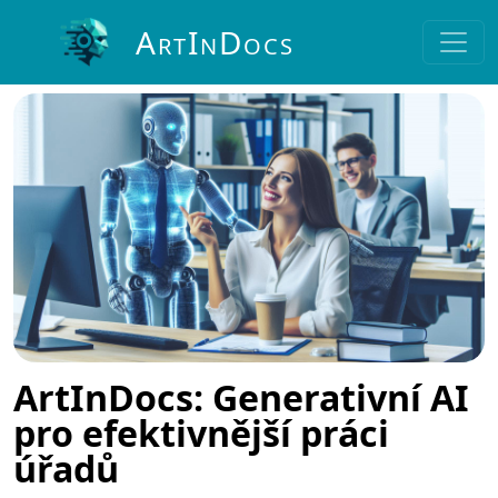
A
I
D
RT
N
OCS
ArtInDocs: Generativní AI
pro efektivnější práci
úřadů